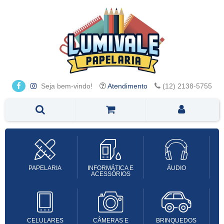
Seja bem-vindo!
Atendimento
(12) 2138-5755
PAPELARIA
INFORMÁTICA E
ÁUDIO
ACESSÓRIOS
CELULARES
CÂMERAS E
BRINQUEDOS