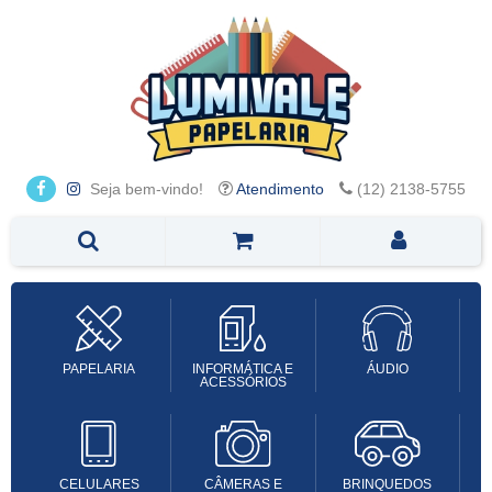
Seja bem-vindo!
Atendimento
(12) 2138-5755
PAPELARIA
INFORMÁTICA E
ÁUDIO
ACESSÓRIOS
CELULARES
CÂMERAS E
BRINQUEDOS