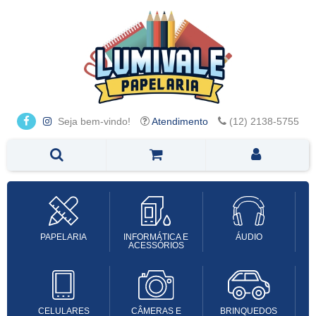
Seja bem-vindo!
Atendimento
(12) 2138-5755
PAPELARIA
INFORMÁTICA E
ÁUDIO
ACESSÓRIOS
CELULARES
CÂMERAS E
BRINQUEDOS