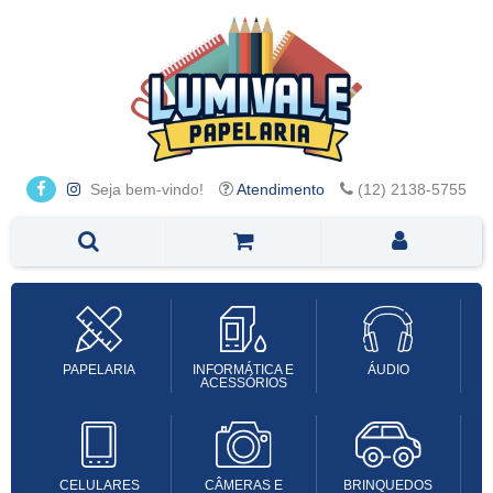
Seja bem-vindo!
Atendimento
(12) 2138-5755
PAPELARIA
INFORMÁTICA E
ÁUDIO
ACESSÓRIOS
CELULARES
CÂMERAS E
BRINQUEDOS