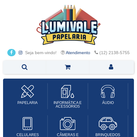
Seja bem-vindo!
Atendimento
(12) 2138-5755
PAPELARIA
INFORMÁTICA E
ÁUDIO
ACESSÓRIOS
CELULARES
CÂMERAS E
BRINQUEDOS