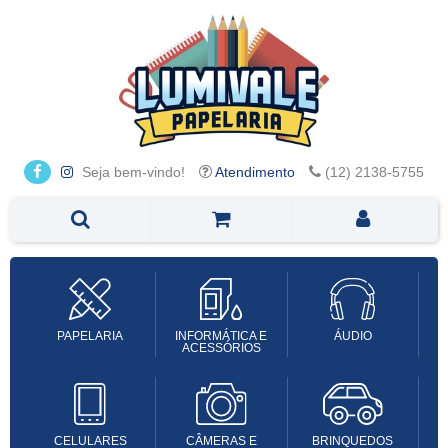
Seja bem-vindo!
Atendimento
(12) 2138-5755
PAPELARIA
INFORMÁTICA E
ÁUDIO
ACESSÓRIOS
CELULARES
CÂMERAS E
BRINQUEDOS