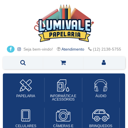
Seja bem-vindo!
Atendimento
(12) 2138-5755
PAPELARIA
INFORMÁTICA E
ÁUDIO
ACESSÓRIOS
CELULARES
CÂMERAS E
BRINQUEDOS